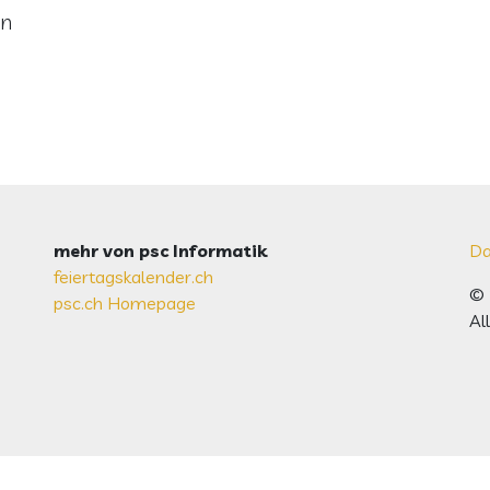
en
mehr von psc Informatik
Da
feiertagskalender.ch
© 
psc.ch Homepage
Al