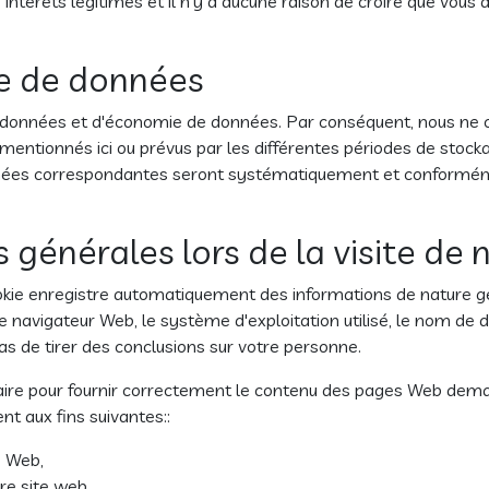
intérêts légitimes et il n'y a aucune raison de croire que vous 
e de données
 données et d'économie de données. Par conséquent, nous ne 
entionnés ici ou prévus par les différentes périodes de stockage
 données correspondantes seront systématiquement et conformém
 générales lors de la visite de 
kie enregistre automatiquement des informations de nature gén
 navigateur Web, le système d'exploitation utilisé, le nom de d
as de tirer des conclusions sur votre personne.
re pour fournir correctement le contenu des pages Web demand
ent aux fins suivantes::
e Web,
re site web,