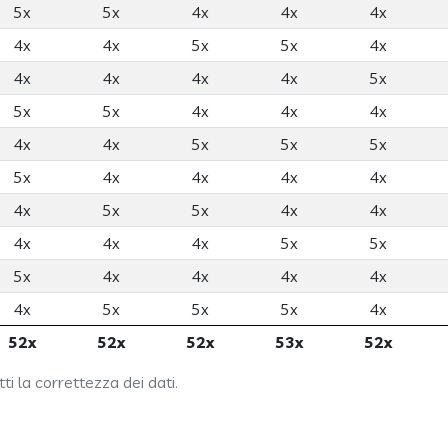
5x
5x
4x
4x
4x
4x
4x
5x
5x
4x
4x
4x
4x
4x
5x
5x
5x
4x
4x
4x
4x
4x
5x
5x
5x
5x
4x
4x
4x
4x
4x
5x
5x
4x
4x
4x
4x
4x
5x
5x
5x
4x
4x
4x
4x
4x
5x
5x
5x
4x
52x
52x
52x
53x
52x
i la correttezza dei dati.