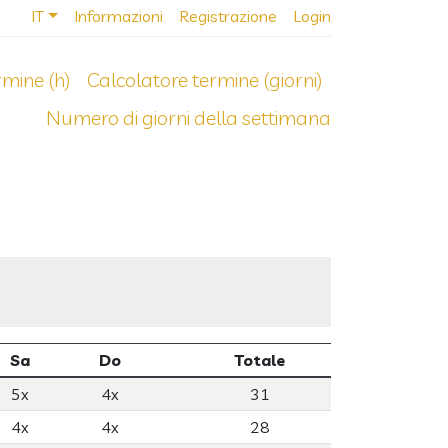
IT
Informazioni
Registrazione
Login
rmine (h)
Calcolatore termine (giorni)
Numero di giorni della settimana
Sa
Do
Totale
5x
4x
31
4x
4x
28