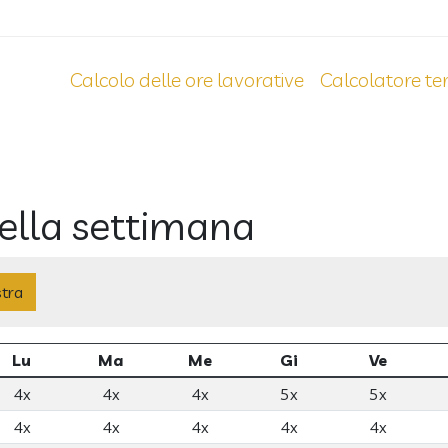
Calcolo delle ore lavorative
Calcolatore te
ella settimana
Lu
Ma
Me
Gi
Ve
4x
4x
4x
5x
5x
4x
4x
4x
4x
4x